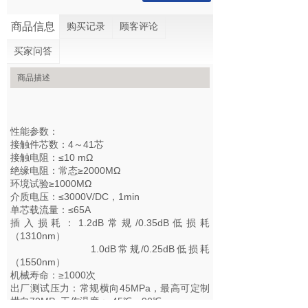
商品信息
购买记录
顾客评论
买家问答
商品描述
性能参数：
接触件芯数：4～41芯
接触电阻：≤10 mΩ
绝缘电阻：常态≥2000MΩ
环境试验≥1000MΩ
介质电压：≤3000V/DC，1min
单芯载流量：≤65A
插入损耗：1.2dB常规/0.35dB低损耗
（1310nm）
1.0dB常规/0.25dB低损耗
（1550nm）
机械寿命：≥1000次
出厂测试压力：常规横向45MPa，最高可定制
横向70MPa工作温度：-45℃～90℃