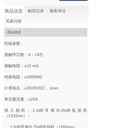
商品信息
购买记录
顾客评论
买家问答
商品描述
性能参数：
接触件芯数：4～19芯
接触电阻：≤10 mΩ
绝缘电阻：≥2000MΩ
介质电压：≤2500V/DC，1min
单芯载流量：≤25A
插入损耗：1.2dB常规/0.35dB低损耗
（1310nm）；
1.0dB常规/0.25dB低损耗（1550nm）