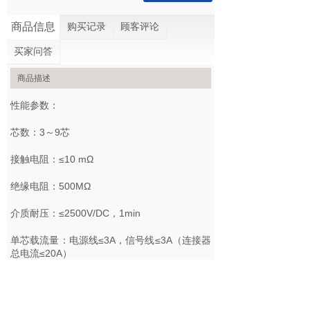
商品信息
购买记录
顾客评论
买家问答
商品描述
性能参数：
芯数：3～9芯
接触电阻：≤10 mΩ
绝缘电阻：500MΩ
介质耐压：≤2500V/DC，1min
单芯载流量：电源线≤3A，信号线≤3A（连接器
总电流≤20A）
机械寿命：≥500次
出厂水压试：常规45MPa，最高可定制80MPa