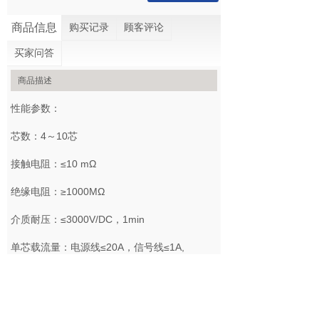
商品信息
购买记录
顾客评论
买家问答
商品描述
性能参数：
芯数：4～10芯
接触电阻：≤10 mΩ
绝缘电阻：≥1000MΩ
介质耐压：≤3000V/DC，1min
单芯载流量：电源线≤20A，信号线≤1A,
（连接器总电流≤50A），电源线可定制25A
机械寿命：≥500次