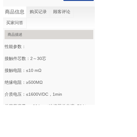
商品信息
购买记录
顾客评论
买家问答
商品描述
性能参数：
接触件芯数：2～30芯
接触电阻：≤10 mΩ
绝缘电阻：≥500MΩ
介质电压：≤1600V/DC，1min
单芯载流量：≤30A，（连接器总电流≤70A）
机械寿命：≥500次
出厂水压测试：横向3MPa