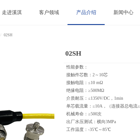
走进溪淇
客户领域
产品介绍
新闻中心
/
02SH
02SH
性能参数：
接触件芯数：2～10芯
接触电阻：≤10 mΩ
绝缘电阻：≥500MΩ
介质耐压：≤1350V/DC，1min
单芯载流量：≤10A，（连接器总电流≤
机械寿命：≥500次
出厂水压测试：横向3MPa
工作温度：-35℃～85℃